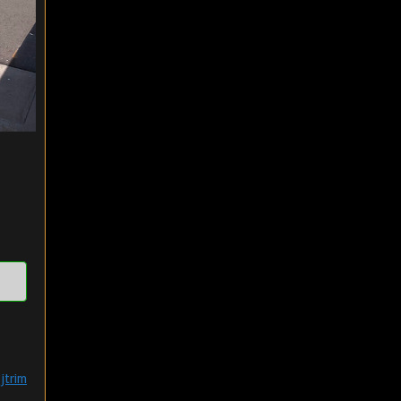
jtrim