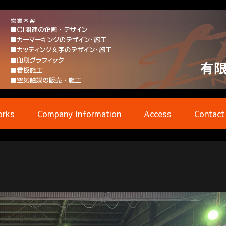
rks
Company Information
Access
Contact