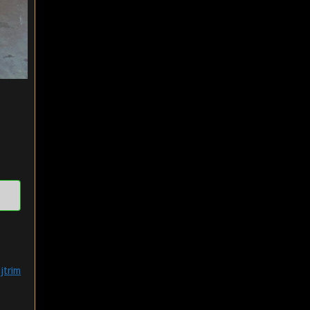
jtrim