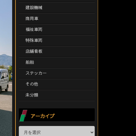
建設機械
商用車
福祉車両
特殊車両
店舗看板
船舶
ステッカー
その他
未分類
アーカイブ