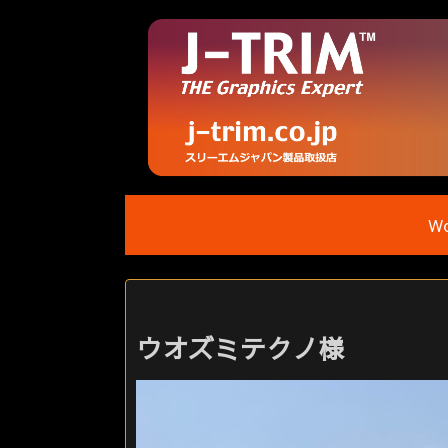
Wo
ウオズミテクノ様