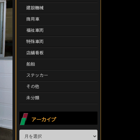
建設機械
商用車
福祉車両
特殊車両
店舗看板
船舶
ステッカー
その他
未分類
アーカイブ