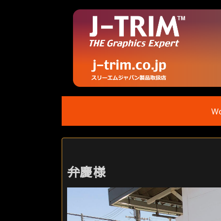
Wo
弁慶様