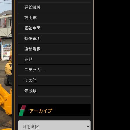
建設機械
商用車
福祉車両
特殊車両
店舗看板
船舶
ステッカー
その他
未分類
アーカイブ