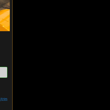
jtrim