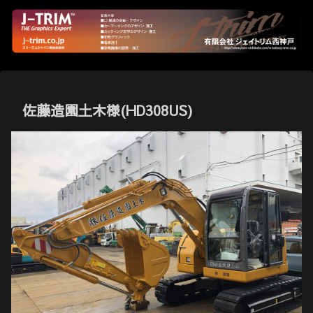
佐藤造園土木様(HD308US)