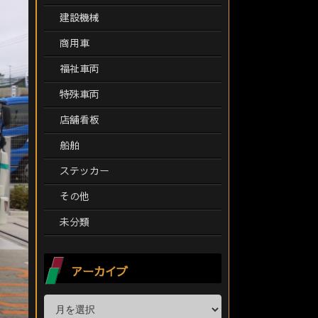
建設機械
商用車
福祉車両
特殊車両
店舗看板
船舶
ステッカー
その他
未分類
アーカイブ