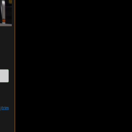
jtrim