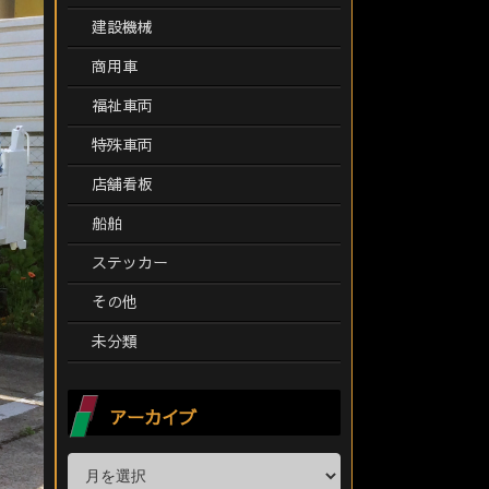
建設機械
商用車
福祉車両
特殊車両
店舗看板
船舶
ステッカー
その他
未分類
アーカイブ