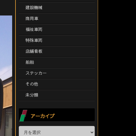
建設機械
商用車
福祉車両
特殊車両
店舗看板
船舶
ステッカー
その他
未分類
アーカイブ