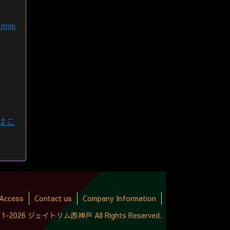
jtrim
はこ
Access
Contact us
Company Information
2011-2026 ジェイトリム西神戸 All Rights Reserved.