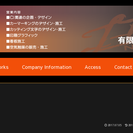
rks
Company Information
Access
Contact
2017.07.05
201