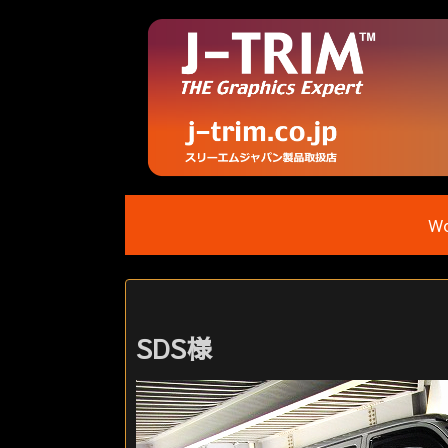
Wo
SDS様