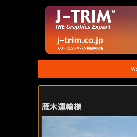
Wo
雁木運輸様