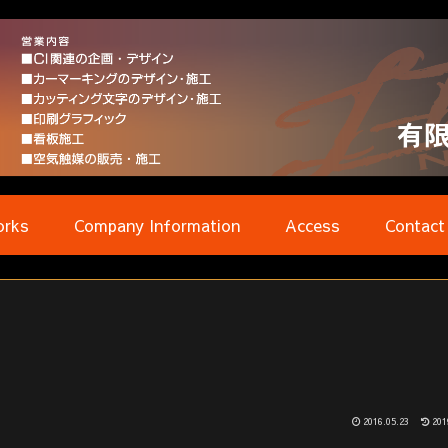
rks
Company Information
Access
Contact
2016.05.23
201