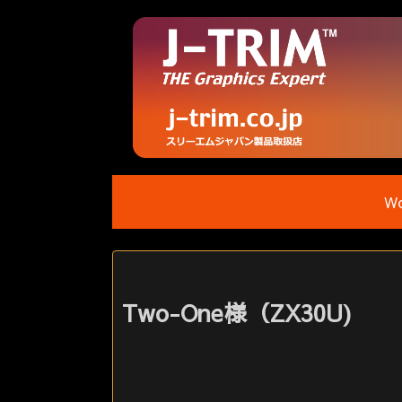
Wo
Two-One様（ZX30U)