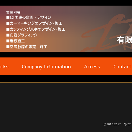
rks
Company Information
Access
Contact
2017.02.27
201